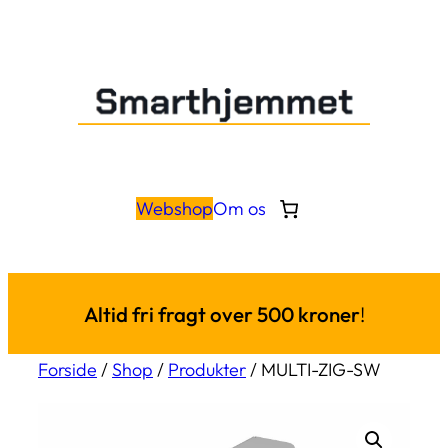
Webshop
Om os
Altid fri fragt over 500 kroner
!
Forside
/
Shop
/
Produkter
/ MULTI-ZIG-SW