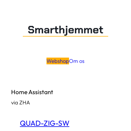
Spring
til
indhold
Webshop
Om os
Home Assistant
via ZHA
QUAD-ZIG-SW