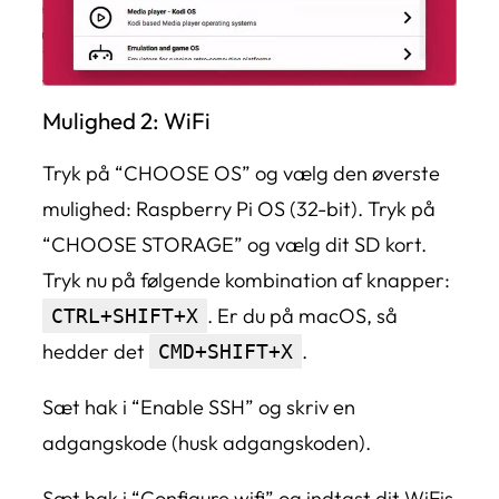
Mulighed 2: WiFi
Tryk på “CHOOSE OS” og vælg den øverste
mulighed: Raspberry Pi OS (32-bit). Tryk på
“CHOOSE STORAGE” og vælg dit SD kort.
Tryk nu på følgende kombination af knapper:
. Er du på macOS, så
CTRL+SHIFT+X
hedder det
.
CMD+SHIFT+X
Sæt hak i “Enable SSH” og skriv en
adgangskode (husk adgangskoden).
Sæt hak i “Configure wifi” og indtast dit WiFis