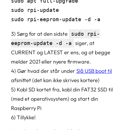
sudo apt full-upgrade

sudo rpi-update

sudo rpi-eeprom-update -d -a
3) Sørg for at den sidste
sudo rpi-
siger, at
eeprom-update -d -a
CURRENT og LATEST er ens, og at begge
melder 2021 eller nyere firmware.
4) Gør hvad der står under
Slå USB boot til
afsnittet (det kan ikke skrives kortere)
5) Kobl SD kortet fra, kobl din FAT32 SSD til
(med et operativsystem) og start din
Raspberry Pi
6) Tillykke!