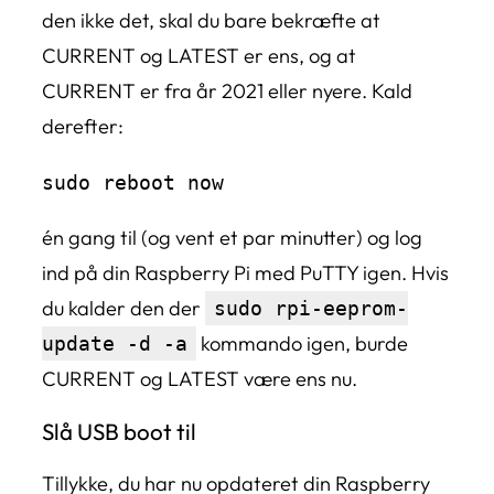
den ikke det, skal du bare bekræfte at
CURRENT og LATEST er ens, og at
CURRENT er fra år 2021 eller nyere. Kald
derefter:
sudo reboot now
én gang til (og vent et par minutter) og log
ind på din Raspberry Pi med PuTTY igen. Hvis
du kalder den der
sudo rpi-eeprom-
kommando igen, burde
update -d -a
CURRENT og LATEST være ens nu.
Slå USB boot til
Tillykke, du har nu opdateret din Raspberry