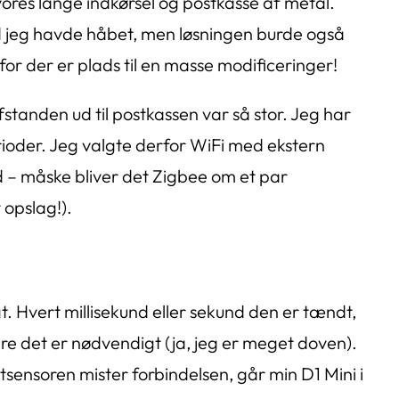
vores lange indkørsel og postkasse af metal.
ad jeg havde håbet, men løsningen burde også
, for der er plads til en masse modificeringer!
tanden ud til postkassen var så stor. Jeg har
erioder. Jeg valgte derfor WiFi med ekstern
d – måske bliver det Zigbee om et par
 opslag!).
gt. Hvert millisekund eller sekund den er tændt,
dre det er nødvendigt (ja, jeg er meget doven).
sensoren mister forbindelsen, går min D1 Mini i