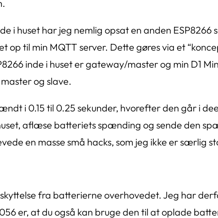
m.
. Inde i huset har jeg nemlig opsat en anden ESP826
t op til min MQTT server. Dette gøres via et “konc
ESP8266 inde i huset er gateway/master og min D1 Min
 master og slave.
ndt i 0.15 til 0.25 sekunder, hvorefter den går i deep
i huset, aflæse batteriets spænding og sende den spæ
ede en masse små hacks, som jeg ikke er særlig sto
yttelse fra batterierne overhovedet. Jeg har derf
6 er, at du også kan bruge den til at oplade batter