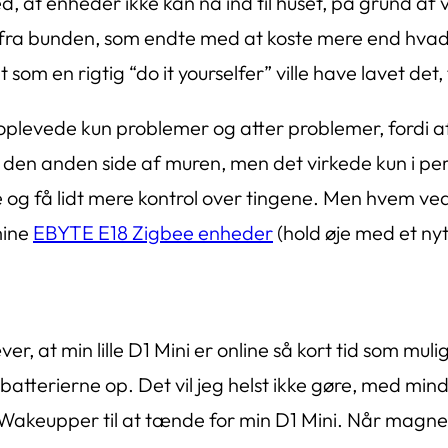
 at enheder ikke kan nå ind til huset, på grund af 
elt fra bunden, som endte med at koste mere end hv
 som en rigtig “do it yourselfer” ville have lavet det
levede kun problemer og atter problemer, fordi afs
på den anden side af muren, men det virkede kun i p
e og få lidt mere kontrol over tingene. Men hvem ve
mine
EBYTE E18 Zigbee enheder
(hold øje med et nyt
 at min lille D1 Mini er online så kort tid som muli
batterierne op. Det vil jeg helst ikke gøre, med min
oWakeupper til at tænde for min D1 Mini. Når magnet