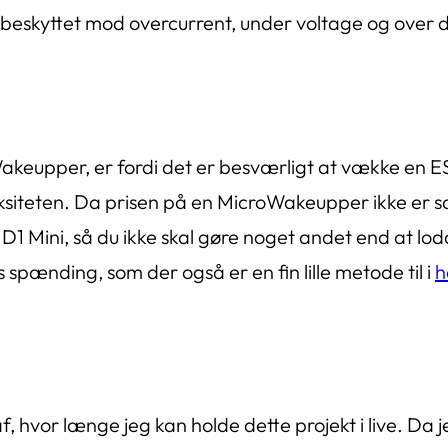
kyttet mod overcurrent, under voltage og over disc
oWakeupper, er fordi det er besværligt at vække en
iteten. Da prisen på en MicroWakeupper ikke er sæ
D1 Mini, så du ikke skal gøre noget andet end at 
spænding, som der også er en fin lille metode til i
h
, hvor længe jeg kan holde dette projekt i live. Da j