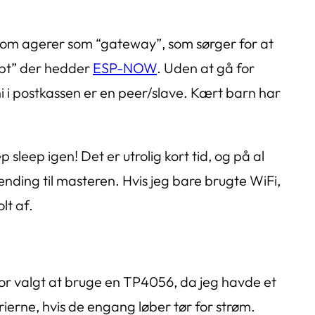
6 som agerer som “gateway”, som sørger for at
ept” der hedder
ESP-NOW
. Uden at gå for
i i postkassen er en peer/slave. Kært barn har
 sleep igen! Det er utrolig kort tid, og på al
nding til masteren. Hvis jeg bare brugte WiFi,
lt af.
or valgt at bruge en TP4056, da jeg havde et
ierne, hvis de engang løber tør for strøm.