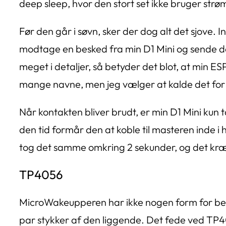
deep sleep, hvor den stort set ikke bruger strø
Før den går i søvn, sker der dog alt det sjove
modtage en besked fra min D1 Mini og sende de
meget i detaljer, så betyder det blot, at min 
mange navne, men jeg vælger at kalde det for
Når kontakten bliver brudt, er min D1 Mini kun tæ
den tid formår den at koble til masteren inde 
tog det samme omkring 2 sekunder, og det kræv
TP4056
MicroWakeupperen har ikke nogen form for besk
par stykker af den liggende. Det fede ved TP405