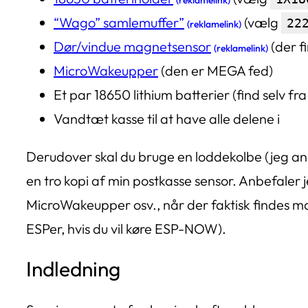
“Wago” samlemuffer”
(vælg
22
(reklamelink)
Dør/vindue magnetsensor
(der f
(reklamelink)
MicroWakeupper
(den er MEGA fed)
Et par 18650 lithium batterier (find selv f
Vandtæt kasse til at have alle delene i
Derudover skal du bruge en loddekolbe (jeg a
en tro kopi af min postkasse sensor. Anbefaler je
MicroWakeupper osv., når der faktisk findes m
ESPer, hvis du vil køre ESP-NOW).
Indledning