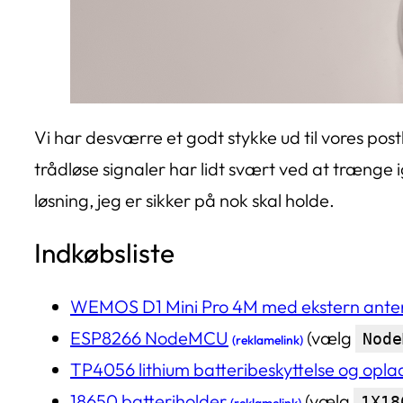
Vi har desværre et godt stykke ud til vores pos
trådløse signaler har lidt svært ved at trænge 
løsning, jeg er sikker på nok skal holde.
Indkøbsliste
WEMOS D1 Mini Pro 4M med ekstern ante
ESP8266 NodeMCU
(vælg
Node
(reklamelink)
TP4056 lithium batteribeskyttelse og opla
18650 batteriholder
(vælg
1X18
(reklamelink)