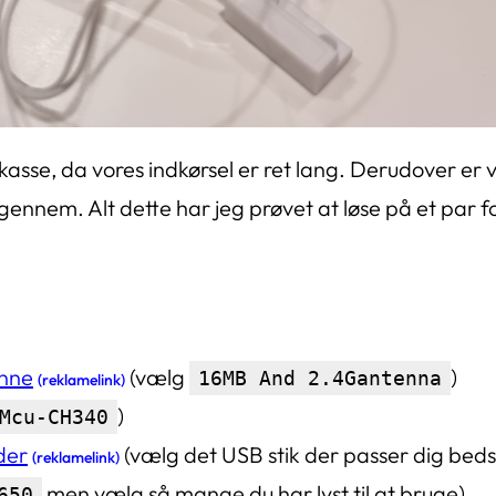
tkasse, da vores indkørsel er ret lang. Derudover er 
igennem. Alt dette har jeg prøvet at løse på et par f
nne
(vælg
)
16MB And 2.4Gantenna
(reklamelink)
)
Mcu-CH340
der
(vælg det USB stik der passer dig beds
(reklamelink)
men vælg så mange du har lyst til at bruge)
650