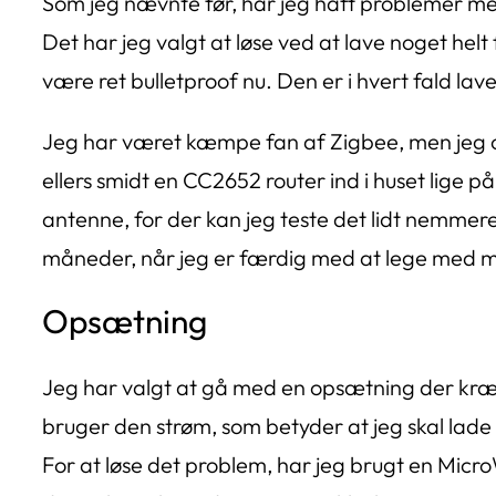
Som jeg nævnte før, har jeg haft problemer med,
Det har jeg valgt at løse ved at lave noget h
være ret bulletproof nu. Den er i hvert fald lavet
Jeg har været kæmpe fan af Zigbee, men jeg op
ellers smidt en CC2652 router ind i huset lige 
antenne, for der kan jeg teste det lidt nemmer
måneder, når jeg er færdig med at lege med 
Opsætning
Jeg har valgt at gå med en opsætning der kræver,
bruger den strøm, som betyder at jeg skal lade 
For at løse det problem, har jeg brugt en Micr